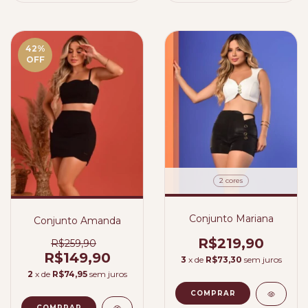
42
%
OFF
2 cores
Conjunto Mariana
Conjunto Amanda
R$219,90
R$259,90
R$149,90
3
x de
R$73,30
sem juros
2
x de
R$74,95
sem juros
COMPRAR
COMPRAR