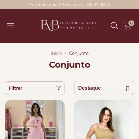
Primeira compra? Use o cupom BEMVINDA5
0
Início
>
Conjunto
Conjunto
Filtrar