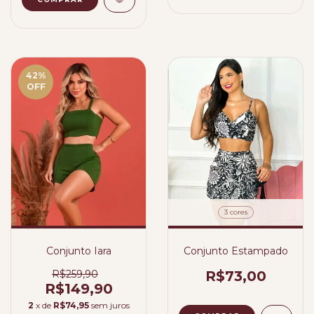
42
%
OFF
3 cores
Conjunto Iara
Conjunto Estampado
R$259,90
R$73,00
R$149,90
2
x de
R$74,95
sem juros