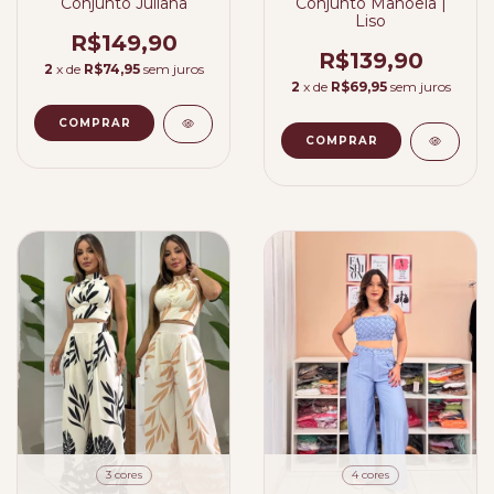
Conjunto Juliana
Conjunto Manoela |
Liso
R$149,90
R$139,90
2
x de
R$74,95
sem juros
2
x de
R$69,95
sem juros
COMPRAR
COMPRAR
3 cores
4 cores