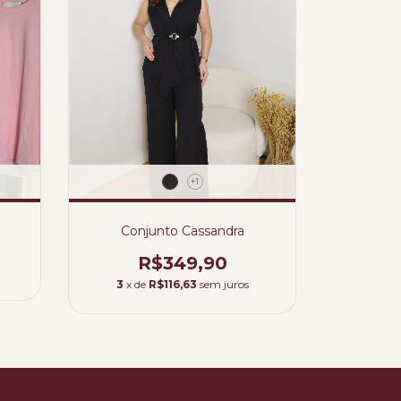
+1
Conjunto Cassandra
R$349,90
3
x de
R$116,63
sem juros