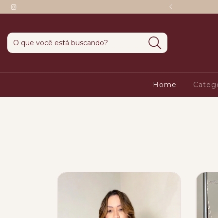
o em 1 + 3 sem cartão de crédito
Home
Categ