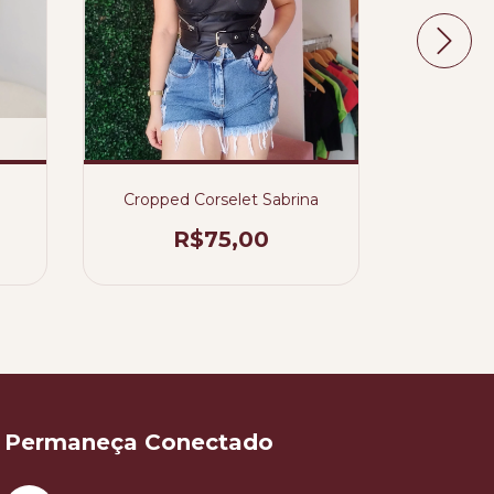
Cropped Corselet Sabrina
C
R$75,00
R$39,
Permaneça Conectado