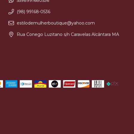
5598991680536
(98) 99168-0536
estilodemulherboutique@yahoo.com
Rua Conego Luzitano s/n Caravelas Alcântara MA