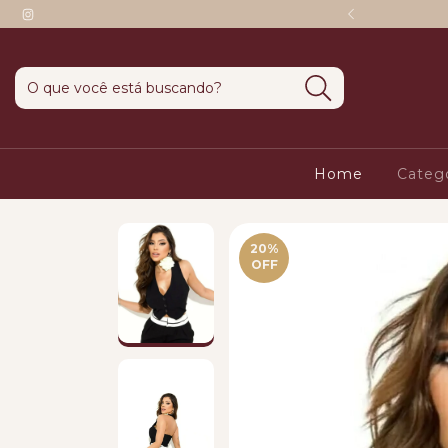
o em 1 + 3 sem cartão de crédito
Home
Categ
20
%
OFF