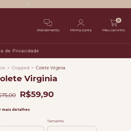
Pague no pix parcelado em 1 + 3
0
Atendimento
Minha conta
Meu carrinho
ica de Privacidade
cio
>
Cropped
>
Colete Virginia
olete Virginia
R$59,90
$75,00
r mais detalhes
r
Tamanho