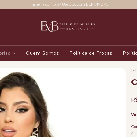
Primeira compra? Use o cupom BEMVINDA5
orias
Quem Somos
Política de Trocas
Polít
Iní
C
R
Ve
Co