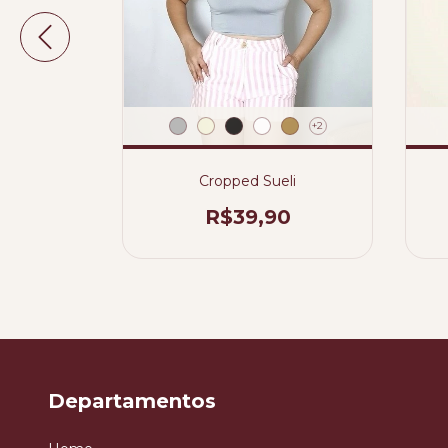
+2
Cropped Sueli
ura
R$39,90
9,90
Departamentos