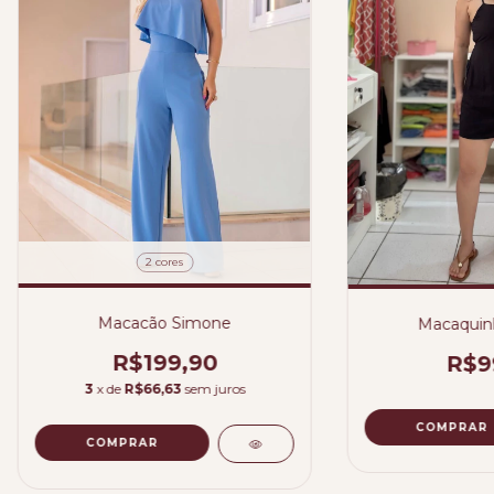
2 cores
Macacão Simone
Macaquinh
R$199,90
R$9
3
x de
R$66,63
sem juros
COMPRAR
COMPRAR