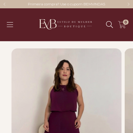
Primeira compra? Use o cupom BEMVINDA5
0