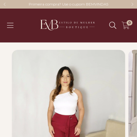
Primeira compra? Use o cupom BEMVINDA5
0