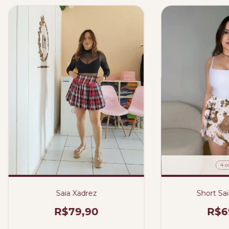
4 c
Short Sai
Saia Xadrez
R$6
R$79,90