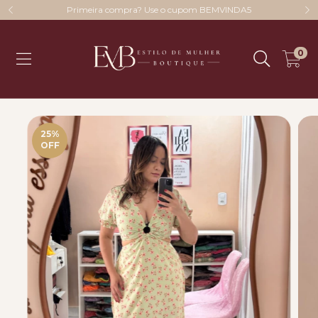
Primeira compra? Use o cupom BEMVINDA5
0
25
%
OFF