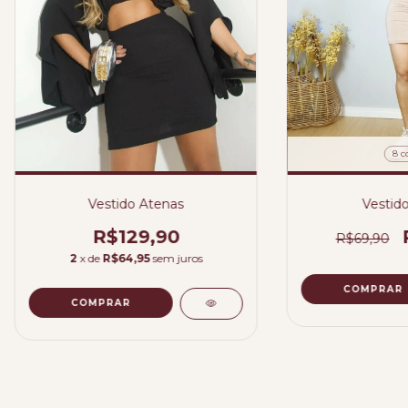
8 c
Vestido Atenas
Vestid
R$129,90
R$69,90
2
x de
R$64,95
sem juros
COMPRAR
COMPRAR